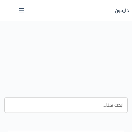
لتجاوز
دايفون
لى
لمحتوى