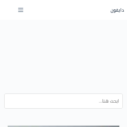
لتجاوز
دايفون
لى
لمحتوى