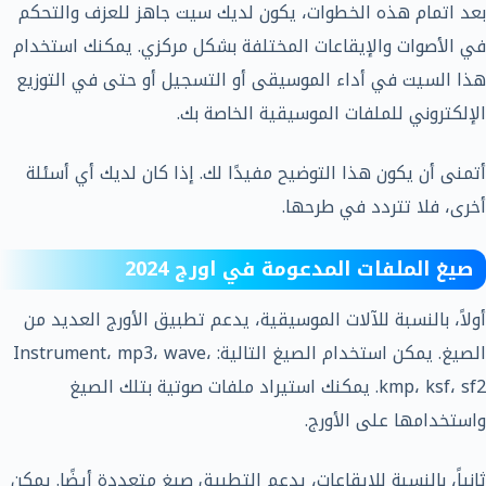
بعد اتمام هذه الخطوات، يكون لديك سيت جاهز للعزف والتحكم
في الأصوات والإيقاعات المختلفة بشكل مركزي. يمكنك استخدام
هذا السيت في أداء الموسيقى أو التسجيل أو حتى في التوزيع
الإلكتروني للملفات الموسيقية الخاصة بك.
أتمنى أن يكون هذا التوضيح مفيدًا لك. إذا كان لديك أي أسئلة
أخرى، فلا تتردد في طرحها.
صيغ الملفات المدعومة في اورج 2024
أولاً، بالنسبة للآلات الموسيقية، يدعم تطبيق الأورج العديد من
الصيغ. يمكن استخدام الصيغ التالية: Instrument، mp3، wave،
kmp، ksf، sf2. يمكنك استيراد ملفات صوتية بتلك الصيغ
واستخدامها على الأورج.
ثانياً، بالنسبة للإيقاعات، يدعم التطبيق صيغ متعددة أيضًا. يمكن