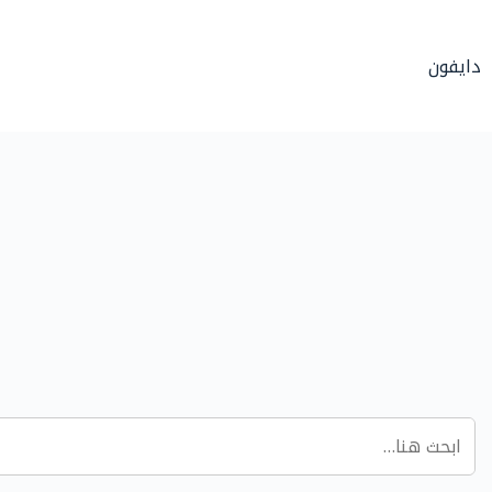
لتجاوز
لى
دايفون
لمحتوى