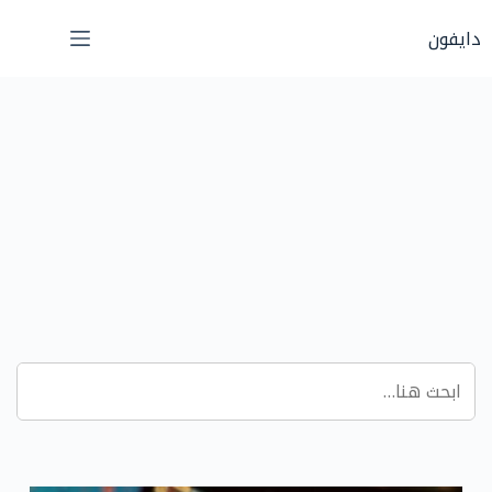
لتجاوز
دايفون
لى
لمحتوى