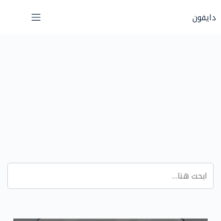
لتجاوز
دايفون
لى
لمحتوى