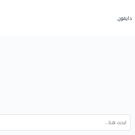
لتجاوز
لى
دايفون
لمحتوى