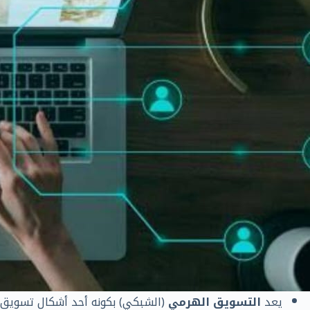
يعد
التسويق الهرمي
(الشبكي) بكونه أحد أشكال تسويق ا