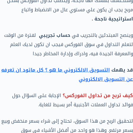
وستكتشف بنفسك انها ناجحة، ويتطلب تداول الفوركس بشكل
مربح يجب ان يكون علي مستوي عال من الانضباط واتباع
استراتيجية ناجحة .
وينصح المبتدئين بالتجريب في
حساب تجريبي
لفترة من الوقت
لتعلم التداول في سوق الفوركس فيجب ان تكون لديك العلم
والمعرفة الجيدة فيه، وادراك وإدارة المخاطر جيدا
قد يهمك
التسويق الالكتروني ما هو ؟ كل ماتود ان تعرفه
عن التسويق الالكتروني
كيف تربح من تداول الفوركس؟
الإجابة على السؤال حول
فوائد تداول العملات الأجنبية أمر بسيط للغاية.
لتحقيق الربح من هذا السوق، تحتاج إلى شراء بسعر منخفض وبيع
بسعر مرتفع. وهذا هو واحد من أفضل الأشياء في سوق