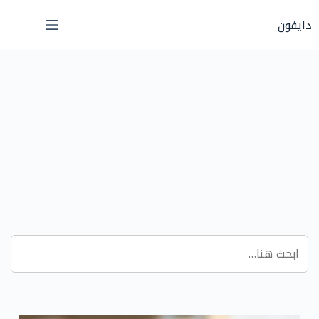
لتجاوز
دايفون
لى
لمحتوى