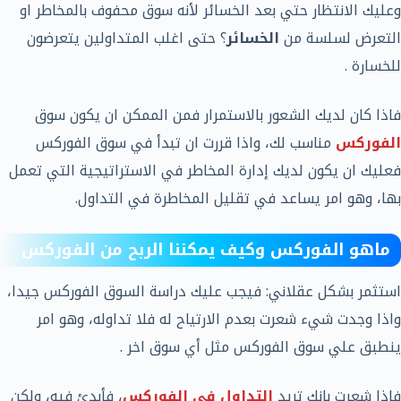
وعليك الانتظار حتي بعد الخسائر لأنه سوق محفوف بالمخاطر او
التعرض لسلسة من
الخسائر
؟ حتى اغلب المتداولين يتعرضون
للخسارة .
فاذا كان لديك الشعور بالاستمرار فمن الممكن ان يكون سوق
الفوركس
مناسب لك، واذا قررت ان تبدأ في سوق الفوركس
فعليك ان يكون لديك إدارة المخاطر في الاستراتيجية التي تعمل
بها، وهو امر يساعد في تقليل المخاطرة في التداول.
ماهو الفوركس وكيف يمكننا الربح من الفوركس
استثمر بشكل عقلاني: فيجب عليك دراسة السوق الفوركس جيدا،
واذا وجدت شيء شعرت بعدم الارتياح له فلا تداوله، وهو امر
ينطبق علي سوق الفوركس مثل أي سوق اخر .
فاذا شعرت بانك تريد
التداول في الفوركس
، فأبدئ فيه، ولكن