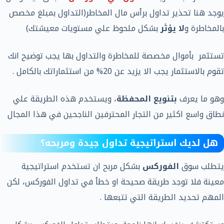
يوجد هنا تحذير تداول برأس مال المخاطر(التداول بمبلغ مخصص
بالمخاطرة و
لا يؤثر
بشكل ملحوظ علي مستويات معيشتك)
تستثمر بأموال مخصصة للمخاطرة والتداول بها يجب توضيح انك
تقوم بالاستثمار يجب الا يزيد عن 20% من استثماراتك بالكامل .
وهو ما يعرف
بتنويع المحفظة
، ويستخدم هذه الطريقة علي
نطاق واسع اكثير من التجار المحترفين الناجحين في هذا المجال
هل لديك استراتيجية تداول جيدة ومربحه؟
يتطلب سوق
الفوركس
بشكل مربح ان تستخدم استراتيجية
معينة فلا توجد طريقة صحيحة او خطأ في تداول الفوركس، لكن
المهم تحديد الطريقة التي تتبعها .