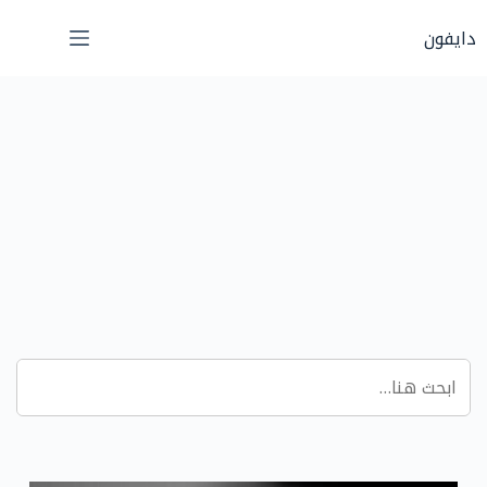
لتجاوز
دايفون
لى
لمحتوى