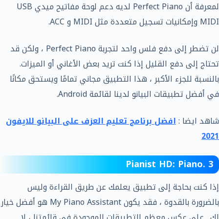
لمعرفة أن Perfect Piano لديه دعم لوحة مفاتيح ميدي USB
MIDI وإمكانيات تسجيل متعددة مثل MIDI و ACC.
لن تضطر إلى دفع فلس واحد لتجربة Perfect Piano ، ولكن قد
تحتاج إلى دفع القليل إذا كنت تريد بعض الأغاني أو الميزات.
بالنسبة للجزء الأكبر ، هذا التطبيق مجاني تمامًا ويستحق مكانًا
في أفضل تطبيقات البيانو لدينا لقائمة Android.
شاهد ايضا :
افضل برنامج تعليم العزف على البيانو للايفون
2021
3 .Pianist HD: Piano
إذا كنت بحاجة إلى تطبيق يعلمك عن طريق القراءة وليس
بالضرورة بالقدوة ، فقد يكون My Piano Assistant هو أفضل خيار
لك. على عكس معظم التطبيقات الموجودة في قائمتنا ، لا