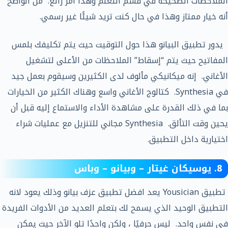
الملاحظات الصحيحة في قسم التعلم وهذا امر رائع. من الواضح
أنه خيار ممتاز وهذا في حال كنت تريد شيئًا غير رسمي.
يدور تطبيق البيانو هذا حول التوقيت حيث يتم تكليفك بلمس
المفاتيح حيث يتم “إسقاط” الملاحظات من الأعلى لتشغيل
الأغاني. إنه ميكانيكي مألوف لدى الكثيرين وسيقوم بعمل جيد
في Synthesia. كتالوج الأغاني واسع وهناك الكثير من الخيارات
بما في ذلك القدرة على مشاهدة الأداء والاستماع إليه قبل أن
يحين وقت التألق. Synthesia مجاني للتنزيل مع عمليات شراء
اختيارية داخل التطبيق.
8. يوسيكان غيتار – وبيانو – وباس
تطبيق Yousician يعد افضل تطبيق عزف بيانو وذلك يعود لانه
التطبيق الوحيد الذي يسمح لك بتعلم العديد من الأدوات الفريدة
في نفس واحد. ليس حرفيًا ، ولكن واحدًا تلو الآخر حيث يمكن