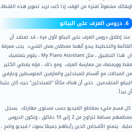
لإبقائك مشغولاً لفترة من الوقت إذا كنت تريد تصوير هذه اللقطة.
6. دروس العزف على البيانو
عند إطلاق دروس العزف على البيانو لأول مرة ، قد تعتقد أن
القائمة والتخطيط يبدو أنهما معطلان بعض الشيء. يجب معرفة
ان هذا التطبيق ، مثل My Piano Assistant ، يقوم بتعلميك
فقط وويمنعك من ممارسة العزف. ومع ذلك ، فإنه يغطي الكثير
من المجالات مع أقسام للمبتدئين والعازفين المتوسطين وعازفي
البيانو المتقدمين. حتى أن هناك مكانًا “للمبتدئين” حيث كان علينا
أن نبدأ.
كل قسم مليء بمقاطع الفيديو حسب مستوى مهارتك. يسجل
معظمهم مسافة تتراوح من 2 إلى 10 دقائق ، وتكون الدروس
صلبة. يتمتع الأشخاص الذين رأيناهم جميعًا بصوت / فيديو واضح ،