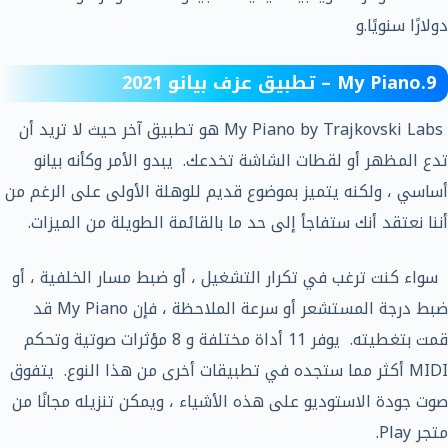
دولارًا سنويًا.و
9.My Piano – تطبيق عزف بيانو 2021
My Piano by Trajkovski Labs هو تطبيق آخر حيث لا تريد أن
تدع المظهر أو لقطات الشاشة تخدعك. يبدو الأمر وكأنه بيانو
أساسي ، ولكنه يتميز بموضوع قديم للوهلة الأولى على الرغم من
أننا نعتقد أنك ستفاجأ إلى حد ما بالقائمة الطويلة من الميزات.
سواء كنت ترغب في تكرار التشغيل ، أو ضبط مسار الخلفية ، أو
ضبط درجة المستشعر أو سرعة الملاحظة ، فإن My Piano قد
قمت بتغطيته. يوفر 11 أداة مختلفة و 8 مؤثرات صوتية وتحكم
MIDI أكثر مما ستجده في تطبيقات أخرى من هذا النوع. يتفوق
صوت جودة الاستوديو على هذه الأشياء ، ويمكن تنزيله مجانًا من
متجر Play.