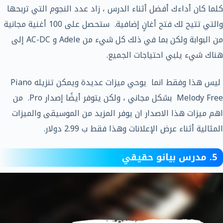
كلما كان أداءك أفضل أثناء الدرس ، زاد عدد النجوم التي تربحها
والتي تتيح لك فتح أغانٍ إضافية. ستحصل على 100 أغنية مجانية
من البوابة ولكن بما في ذلك كل شيء من Adele و AC-DC إلى
هناك شيء يلبي احتياجات الجميع.
ليس هذا وفقط انما يوحي ميزات عديدة ويمكن تنزيله Piano
Melody Free بشكل مجاني ، ولكن يتوفر أيضًا إصدار Pro. من
اهم ميزات هذا الاصدار ان يوفر المزيد من الموسيقى والميزات
المثالية أثناء عرض الإعلانات وهذا فقط ب 2.99 دولار.
5. مدرس بيانو حقيقي