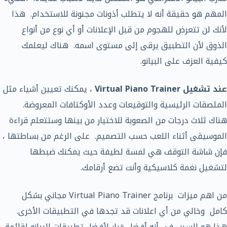
المهم هو حقيقة أنه لا يتطلب أذونات مجنونة للاستخدام. هذا
لأنك لن تتعرض للهجوم من قبل الإعلانات أو أي نوع من أنواع
الذوق لأن التطبيق يرقى إلى مستوى اسمه. هناك ليعلمك
كيفية العزف على البيانو.
عند تشغيل Virtual Piano Trainer
، يمكنك تعيين أشياء مثل
الملصقات الرئيسية والتوقيعات وعدد الأوكتافات المعروضة.
هناك ثلاث درجات من الصعوبة للاختيار من بينها وستتعلم قراءة
الموسيقى أثناء اللعب حسب التصميم. على الرغم من بساطتها ،
فإن شاشة التوقف هي لمسة لطيفة حيث يمكنك ضبطها
لتشغيل نغمة كلاسيكية وأنت تضع أرقامك.
من اهم ميزات برنامج Virtual Piano Trainer مجاني بشكل
كامل وخالي من أي اعلانات قد تجدها في التطبيقات الأخرى.
هذا هو السبب في أنه أفضل خيار لأفضل تطبيقات البيانو لقائمة