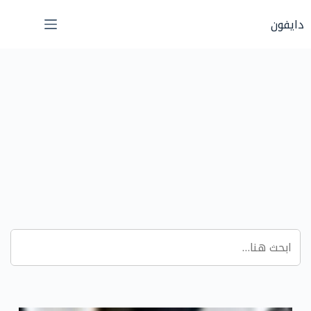
لتجاوز
دايفون
لى
لمحتوى