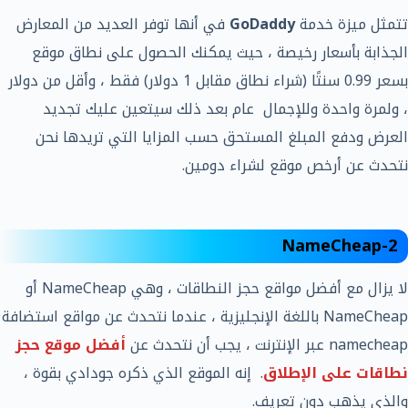
تتمثل ميزة خدمة
GoDaddy
في أنها توفر العديد من المعارض
الجذابة بأسعار رخيصة ، حيث يمكنك الحصول على نطاق موقع
بسعر 0.99 سنتًا (شراء نطاق مقابل 1 دولار) فقط ، وأقل من دولار
، ولمرة واحدة وللإجمال عام بعد ذلك سيتعين عليك تجديد
العرض ودفع المبلغ المستحق حسب المزايا التي تريدها نحن
نتحدث عن أرخص موقع لشراء دومين.
NameCheap-2
لا يزال مع أفضل مواقع حجز النطاقات ، وهي NameCheap أو
NameCheap باللغة الإنجليزية ، عندما نتحدث عن مواقع استضافة
namecheap عبر الإنترنت ، يجب أن نتحدث عن
أفضل موقع حجز
نطاقات على الإطلاق
. إنه الموقع الذي ذكره جودادي بقوة ،
والذي يذهب دون تعريف.