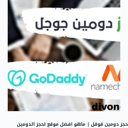
حجز دومين قوقل | ماهو افضل موقع لحجز الدومين