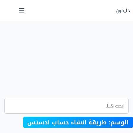
لتجاوز
دايفون
لى
لمحتوى
الوسم:
طريقة انشاء حساب ادسنس