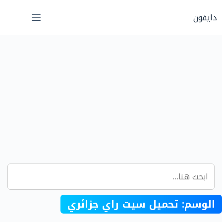
لتجاوز
دايفون
لى
لمحتوى
الوسم:
تحميل سيت راي جزائري