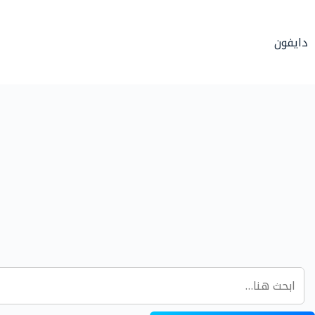
لتجاوز
لى
دايفون
لمحتوى