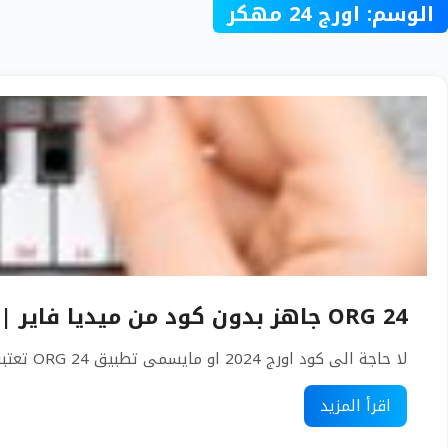
الوسم:
اورج 24 مهكر
ORG 24 جاهز بدون كود من ميديا فاير | ORG 2024
لا حاجة الى كود اورج 2024 او مايسمى تطبيق ORG 24 تعتبر هي الأكثر بحثا على كل محركات البحث العالمية،...
اقرأ المزيد