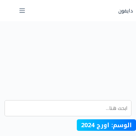
لتجاوز
دايفون
لى
لمحتوى
الوسم:
اورج 2024