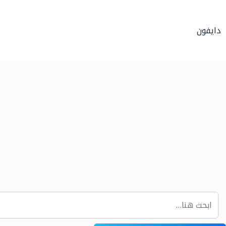
لتجاوز
لى
دايفون
لمحتوى