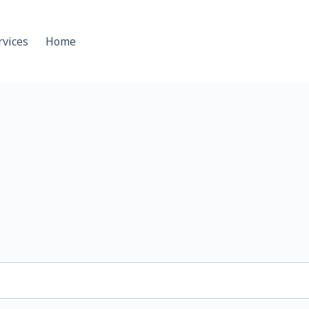
rvices
Home