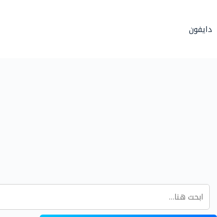
لتجاوز
لى
دايفون
لمحتوى