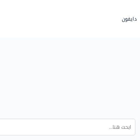
لتجاوز
لى
دايفون
لمحتوى