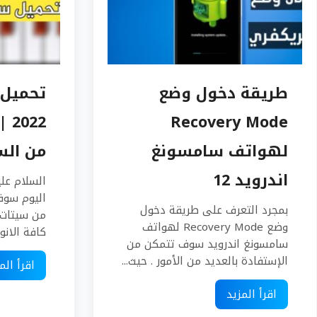
طريقة دخول وضع
تحميل 
Recovery Mode
22
لهواتف سامسونغ
من الس
اندرويد 12
السلام علي
اليوم سوف
بمجرد التعرف على طريقة دخول
وضع Recovery Mode لهواتف
كافة الانوا
سامسونغ اندرويد سوف تتمكن من
الإستفادة بالعديد من الأمور . حيث...
اقرأ الم
اقرأ المزيد