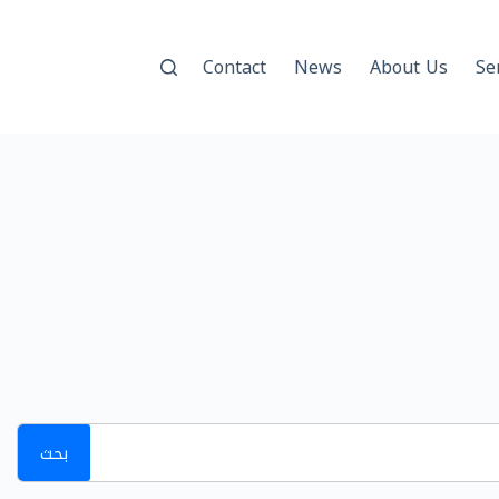
Contact
News
About Us
Se
بحث