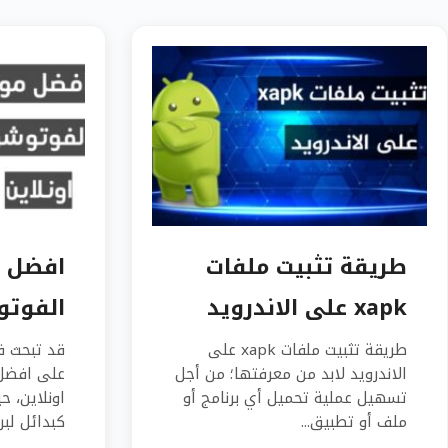
طريقة تثبيت ملفات
افضل م
xapk على الاندرويد
الفوتو
طريقة تثبيت ملفات xapk على
قد تبحث ف
الاندرويد لابد من معرفتها؛ من أجل
على افضل
تسهيل عملية تحميل أي برنامج أو
اونلاين، ح
ملف أو تطبيق...
كبدائل لب
....