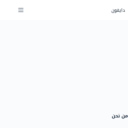
لتجاوز
دايفون
لى
لمحتوى
من نحن