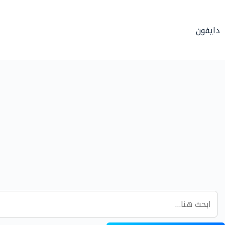
لتجاوز
لى
دايفون
لمحتوى