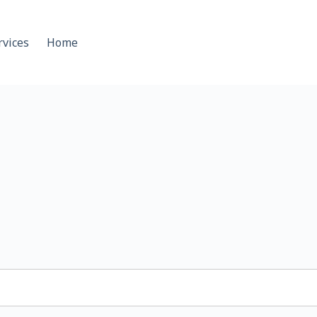
rvices
Home