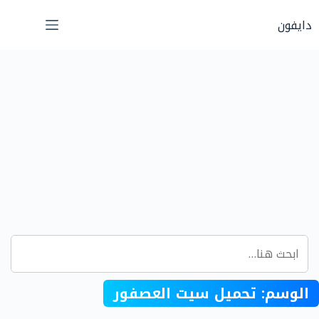
لتجاوز
دايفون
لى
لمحتوى
الوسم:
تحميل سيت العصفور