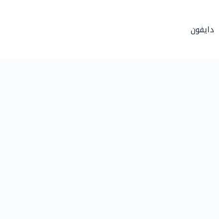
لتجاوز
لى
دايفون
لمحتوى